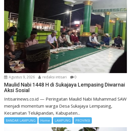
Agustus 9, 2026
redaksi intisari
0
Maulid Nabi 1448 H di Sukajaya Lempasing Diwarnai
Aksi Sosial
Intisarinews.co.id — Peringatan Maulid Nabi Muhammad SAW
menjadi momentum warga Desa Sukajaya Lempasing,
Kecamatan Telukpandan, Kabupaten...
BANDAR LAMPUNG
Home
LAMPUNG
PROVINSI