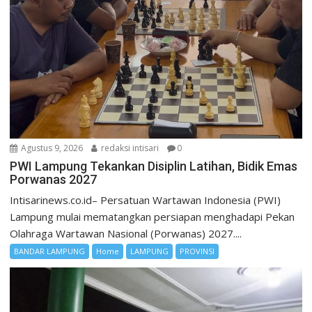
Agustus 9, 2026
redaksi intisari
0
PWI Lampung Tekankan Disiplin Latihan, Bidik Emas
Porwanas 2027
Intisarinews.co.id– Persatuan Wartawan Indonesia (PWI)
Lampung mulai mematangkan persiapan menghadapi Pekan
Olahraga Wartawan Nasional (Porwanas) 2027....
BANDAR LAMPUNG
Home
LAMPUNG
PROVINSI