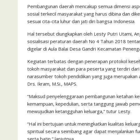
Pembangunan daerah mencakup semua dimensi aspek
sosial terkecil masyarakat yang harus dibina dan 
sesuai cita-cita luhur dan jati diri bangsa Indonesia.
Hal tersebut diungkapkan oleh Lesty Putri Utami, 
sosialisasi peraturan daerah No 4 Tahun 2018 ten
digelar di Aula Balai Desa Gandri Kecamatan Penen
Kegiatan terbatas dengan penerapan protokol keseha
tokoh masyarakat dan para peserta yang terdiri da
narasumber tokoh pendidikan yang juga merupakan ak
Drs. Ikram, M.Si., MAPS.
“Maksud penyelenggaraan pembangunan ketahan kel
kemampuan, kepedulian, serta tanggung jawab pemer
mewujudkan ketangguhan keluarga,” tutur Lesty.
“Hal ini bertujuan untuk meningkatkan kualitas kelua
spiritual secara seimbang agar dapat menjalankan fu
serta batin,” lanjutnya.