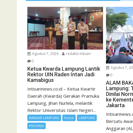
Agustus 7, 2026
redaksi intisari
0
Agustus 7, 2
Ketua Kwarda Lampung Lantik
Rektor UIN Raden Intan Jadi
0
Kamabigus
ALAM BAKA
Lampung: 
Intisarinews.co.id – Ketua Kwartir
Dinilai Nor
Daerah (Kwarda) Gerakan Pramuka
ke Kement
Lampung, Jihan Nurlela, melantik
Jakarta
Rektor Universitas Islam Negeri...
Intisarinews.
BANDAR LAMPUNG
Home
LAMPUNG
Bersatu Awas
PROVINSI
Anggaran (A