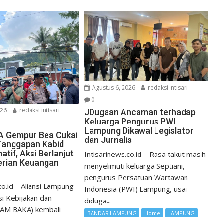
Agustus 6, 2026
redaksi intisari
0
026
redaksi intisari
JDugaan Ancaman terhadap
Keluarga Pengurus PWI
Lampung Dikawal Legislator
 Gempur Bea Cukai
dan Jurnalis
Tanggapan Kabid
matif, Aksi Berlanjut
Intisarinews.co.id – Rasa takut masih
erian Keuangan
menyelimuti keluarga Septiani,
pengurus Persatuan Wartawan
co.id – Aliansi Lampung
Indonesia (PWI) Lampung, usai
i Kebijakan dan
diduga...
LAM BAKA) kembali
BANDAR LAMPUNG
Home
LAMPUNG