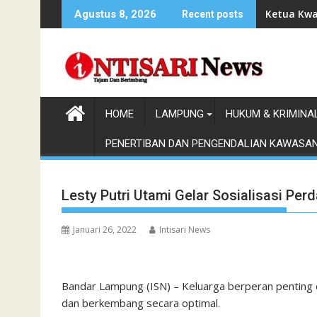
Skip
Ketua Kwa
Agustus 8, 2026
Recent posts
to
content
HOME
LAMPUNG
HUKUM & KRIMINA
PENERTIBAN DAN PENGENDALIAN KAWASA
Lesty Putri Utami Gelar Sosialisasi Pe
Januari 26, 2022
Intisari News
Bandar Lampung (ISN) – Keluarga berperan penting
dan berkembang secara optimal.