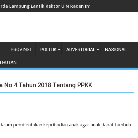
rda Lampung Lantik Rektor UIN Raden Intan Jadi Kamabigus
L
PROVINSI
POLITIK
ADVERTORIAL
NASIONAL
N HUTAN
rda No 4 Tahun 2018 Tentang PPKK
 dalam pembentukan kepribadian anak agar anak dapat tumbuh