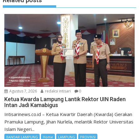
Related posts
Agustus 7, 2026
redaksi intisari
0
Ketua Kwarda Lampung Lantik Rektor UIN Raden
Intan Jadi Kamabigus
Intisarinews.co.id – Ketua Kwartir Daerah (Kwarda) Gerakan
Pramuka Lampung, Jihan Nurlela, melantik Rektor Universitas
Islam Negeri...
BANDAR LAMPUNG
Home
LAMPUNG
PROVINSI