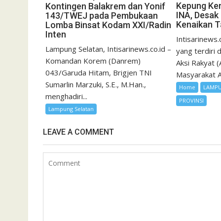
Kepung Ke
Kontingen Balakrem dan Yonif
INA, Desak
143/TWEJ pada Pembukaan
Kenaikan Ta
Lomba Binsat Kodam XXI/Radin
Inten
Intisarinews.
Lampung Selatan, Intisarinews.co.id –
yang terdiri 
Komandan Korem (Danrem)
Aksi Rakyat 
043/Garuda Hitam, Brigjen TNI
Masyarakat An
Sumarlin Marzuki, S.E., M.Han.,
Home
LAMP
menghadiri...
PROVINSI
Lampung Selatan
LEAVE A COMMENT