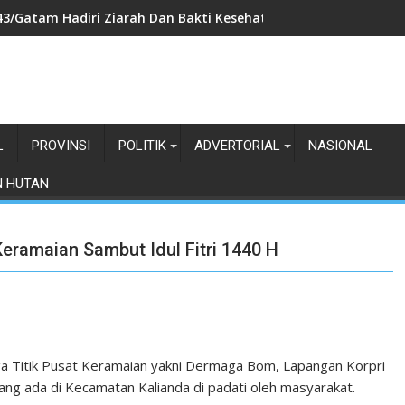
3/Gatam Hadiri Ziarah Dan Bakti Kesehatan HUT Ke-1 Kodam X
L
PROVINSI
POLITIK
ADVERTORIAL
NASIONAL
N HUTAN
eramaian Sambut Idul Fitri 1440 H
iga Titik Pusat Keramaian yakni Dermaga Bom, Lapangan Korpri
ng ada di Kecamatan Kalianda di padati oleh masyarakat.