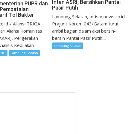
Inten ASRI, Bersihkan Pantai
menterian PUPR dan
Pasir Putih
 Pembatalan
rif Tol Bakter
Lampung Selatan, Intisarinews.co.id –
co.id – Aliansi TRIGA
Prajurit Korem 043/Gatam turut
dari Aliansi Komunitas
ambil bagian dalam aksi bersih-
(AKAR), Pergerakan
bersih Pantai Pasir Putih,...
alisis Kebijakan...
Lampung Selatan
UNG
Lampung Selatan