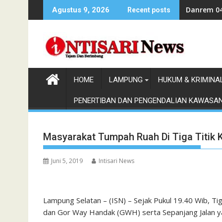
Skip
Danrem 04
Agustus 9, 2026
Recent posts
to
content
HOME
LAMPUNG
HUKUM & KRIMINA
PENERTIBAN DAN PENGENDALIAN KAWASA
Masyarakat Tumpah Ruah Di Tiga Titik K
Juni 5, 2019
Intisari News
Lampung Selatan – (ISN) – Sejak Pukul 19.40 Wib, T
dan Gor Way Handak (GWH) serta Sepanjang Jalan ya