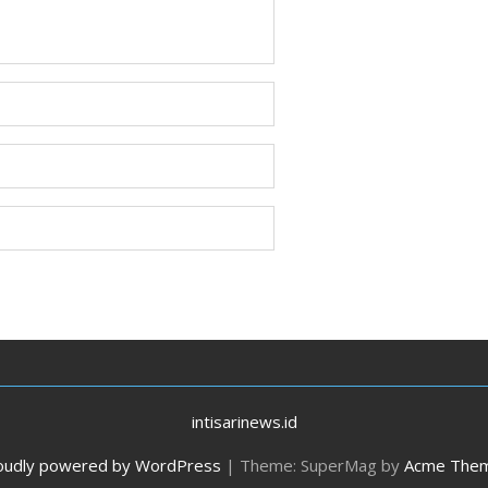
intisarinews.id
oudly powered by WordPress
|
Theme: SuperMag by
Acme The