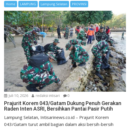
Home
LAMPUNG
Lampung Selatan
PROVINSI
Juli 10, 2026
redaksi intisari
0
Prajurit Korem 043/Gatam Dukung Penuh Gerakan
Raden Inten ASRI, Bersihkan Pantai Pasir Putih
Lampung Selatan, Intisarinews.co.id – Prajurit Korem
043/Gatam turut ambil bagian dalam aksi bersih-bersih