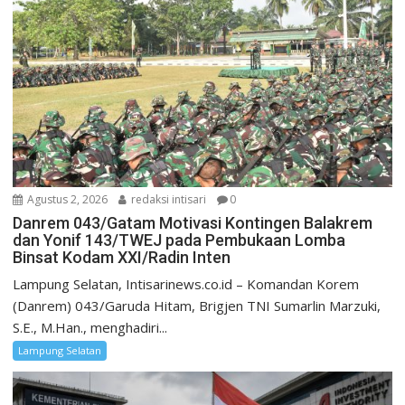
Agustus 2, 2026
redaksi intisari
0
Danrem 043/Gatam Motivasi Kontingen Balakrem
dan Yonif 143/TWEJ pada Pembukaan Lomba
Binsat Kodam XXI/Radin Inten
Lampung Selatan, Intisarinews.co.id – Komandan Korem
(Danrem) 043/Garuda Hitam, Brigjen TNI Sumarlin Marzuki,
S.E., M.Han., menghadiri...
Lampung Selatan