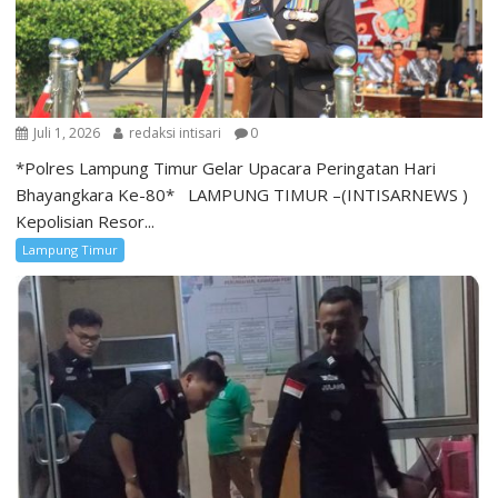
Juli 1, 2026
redaksi intisari
0
*Polres Lampung Timur Gelar Upacara Peringatan Hari
Bhayangkara Ke-80* LAMPUNG TIMUR –(INTISARNEWS )
Kepolisian Resor...
Lampung Timur