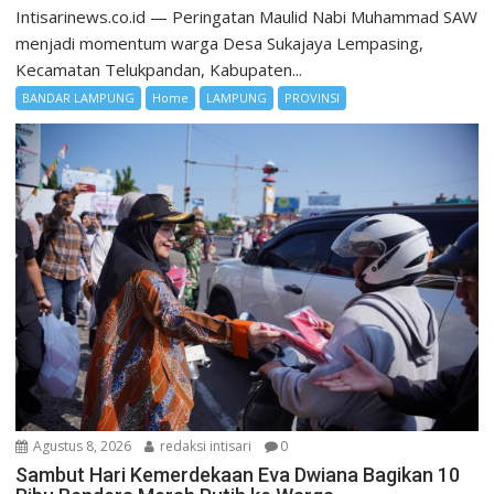
Intisarinews.co.id — Peringatan Maulid Nabi Muhammad SAW
menjadi momentum warga Desa Sukajaya Lempasing,
Kecamatan Telukpandan, Kabupaten...
BANDAR LAMPUNG
Home
LAMPUNG
PROVINSI
Agustus 8, 2026
redaksi intisari
0
Sambut Hari Kemerdekaan Eva Dwiana Bagikan 10