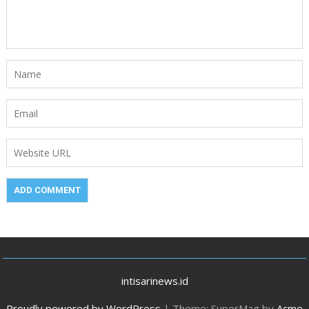
intisarinews.id
Proudly powered by WordPress
|
Theme: SuperMag by
Acme