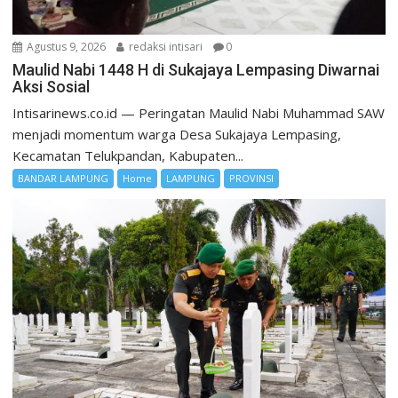
Agustus 9, 2026
redaksi intisari
0
Maulid Nabi 1448 H di Sukajaya Lempasing Diwarnai
Aksi Sosial
Intisarinews.co.id — Peringatan Maulid Nabi Muhammad SAW
menjadi momentum warga Desa Sukajaya Lempasing,
Kecamatan Telukpandan, Kabupaten...
BANDAR LAMPUNG
Home
LAMPUNG
PROVINSI