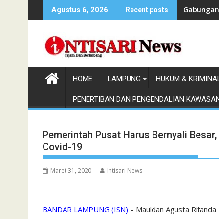
Skip
Gabungan 
Agustus 6, 2026
Recent posts
to
content
HOME
LAMPUNG
HUKUM & KRIMINA
PENERTIBAN DAN PENGENDALIAN KAWASA
Pemerintah Pusat Harus Bernyali Besar,
Covid-19
Maret 31, 2020
Intisari News
BANDAR LAMPUNG (ISN)
– Mauldan Agusta Rifanda 