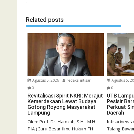
Related posts
Agustus 5, 2
Agustus 5, 2026
redaksi intisari
0
0
UTB Lampu
Revitalisasi Spirit NKRI: Merajut
Pesisir Bar
Kemerdekaan Lewat Budaya
Perkuat Si
Gotong Royong Masyarakat
Daerah
Lampung
Intisarinews.
Oleh: Prof. Dr. Hamzah, S.H., M.H.
Tulang Bawa
PIA (Guru Besar Ilmu Hukum FH