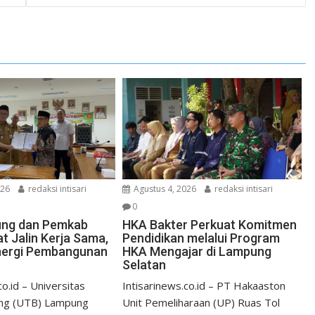
026
redaksi intisari
Agustus 4, 2026
redaksi intisari
0
ng dan Pemkab
HKA Bakter Perkuat Komitmen
at Jalin Kerja Sama,
Pendidikan melalui Program
nergi Pembangunan
HKA Mengajar di Lampung
Selatan
co.id – Universitas
Intisarinews.co.id – PT Hakaaston
ng (UTB) Lampung
Unit Pemeliharaan (UP) Ruas Tol