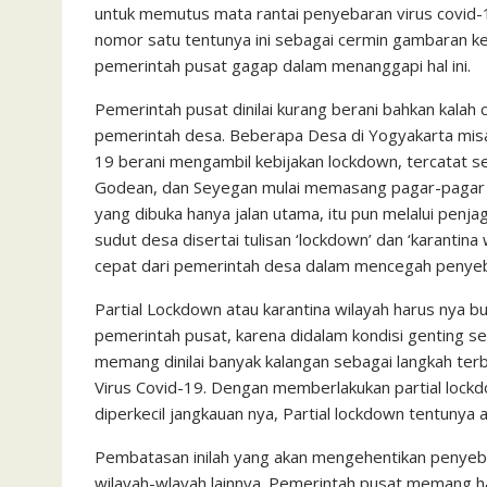
untuk memutus mata rantai penyebaran virus covid-1
nomor satu tentunya ini sebagai cermin gambaran k
pemerintah pusat gagap dalam menanggapi hal ini.
Pemerintah pusat dinilai kurang berani bahkan kala
pemerintah desa. Beberapa Desa di Yogyakarta misa
19 berani mengambil kebijakan lockdown, tercatat 
Godean, dan Seyegan mulai memasang pagar-pagar dar
yang dibuka hanya jalan utama, itu pun melalui penja
sudut desa disertai tulisan ‘lockdown’ dan ‘karantina 
cepat dari pemerintah desa dalam mencegah penyebar
Partial Lockdown atau karantina wilayah harus nya bu
pemerintah pusat, karena didalam kondisi genting sepe
memang dinilai banyak kalangan sebagai langkah terb
Virus Covid-19. Dengan memberlakukan partial lockd
diperkecil jangkauan nya, Partial lockdown tentunya
Pembatasan inilah yang akan mengehentikan penyeba
wilayah-wlayah lainnya. Pemerintah pusat memang haru