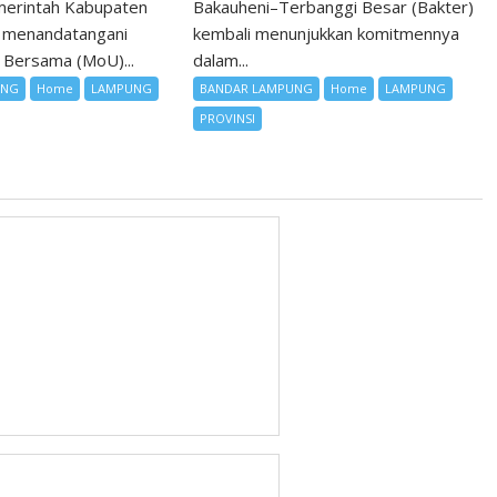
erintah Kabupaten
Bakauheni–Terbanggi Besar (Bakter)
t menandatangani
kembali menunjukkan komitmennya
 Bersama (MoU)...
dalam...
UNG
Home
LAMPUNG
BANDAR LAMPUNG
Home
LAMPUNG
PROVINSI