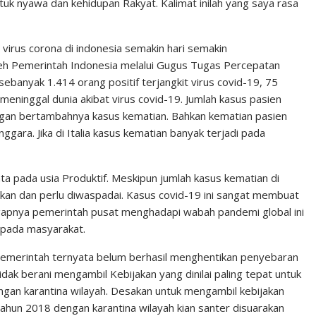
uk nyawa dan kehidupan Rakyat. Kalimat inilah yang saya rasa
virus corona di indonesia semakin hari semakin
eh Pemerintah Indonesia melalui Gugus Tugas Percepatan
anyak 1.414 orang positif terjangkit virus covid-19, 75
eninggal dunia akibat virus covid-19. Jumlah kasus pasien
dengan bertambahnya kasus kematian. Bahkan kematian pasien
nggara. Jika di Italia kasus kematian banyak terjadi pada
a pada usia Produktif. Meskipun jumlah kasus kematian di
inkan dan perlu diwaspadai. Kasus covid-19 ini sangat membuat
agapnya pemerintah pusat menghadapi wabah pandemi global ini
 pada masyarakat.
 pemerintah ternyata belum berhasil menghentikan penyebaran
tidak berani mengambil Kebijakan yang dinilai paling tepat untuk
 dengan karantina wilayah. Desakan untuk mengambil kebijakan
ahun 2018 dengan karantina wilayah kian santer disuarakan