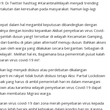
9. Di Twitter hashtag #KarantinaWilayah menjadi trending
etakutan dan keresahan pada masyarakat. Namun lagi-lagi
h cepat dalam hal megambil keputusan dibandingkan dengan
lnya dengan kondisi kepanikan Akibat penyebaran virus Covid-
sejumlah dusun yangt tersebar di wilayah Kecamatan Gamping,
i bambu di jalan-jalan alternatif menuju dusun. Bahkan akses
gaan oleh warga yang dilakukan secara bergantian. Sebagian di
wilayah’. Melihat hal ini, Bagaimana bisa pemerintah pusat kalah
an virus covid-19 ini?.
kan lagi menjadi diskusi atau perdebatan dikalangan
rti ini rakyat tidak butuh diskusi tetapi Aksi. Partial Lockdown
aik yang harus di ambil pemerintah hari ini dalam menangani
own atau karantina wilayah penyebaran virus Covid-19 dapat
 akan membatasi Migrasi warga.
ran virus covid-19 dari zona merah penyebaran virus kepada
s lebih berani ambil kebijakan dalam kondisi hari ini. Karena