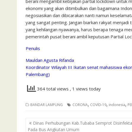
berani mengambil kebijakan partial lockdown untuk
ekonomi yang akan ditimbulkan dan bagaimana Indones
negosiasikan dan dibicarakan nanti namun keselamata
yang sangat penting. Jangan biarkan rakyat menjadi t
yang kehilangan nyawanya, harus berapa tenaga me
pemerintah pusat berani ambil keputusan Partial L
Penulis
Mauldan Agusta Rifanda
Koordinator Wilayah III Ikatan senat mahasiswa eko
Palembang)
364 total views
, 1 views today
,
,
,
BANDAR LAMPUNG
CORONA
COVID-19
indonesia
PE
Navigasi
Dinas Perhubungan Kab.Tubaba Semprot Disinfekt
pos
Pada Bus Angkutan Umum