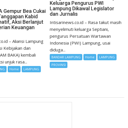
Keluarga Pengurus PWI
Lampung Dikawal Legislator
 Gempur Bea Cukai
dan Jurnalis
Tanggapan Kabid
matif, Aksi Berlanjut
Intisarinews.co.id – Rasa takut masih
erian Keuangan
menyelimuti keluarga Septiani,
pengurus Persatuan Wartawan
co.id – Aliansi Lampung
Indonesia (PWI) Lampung, usai
i Kebijakan dan
diduga...
LAM BAKA) kembali
BANDAR LAMPUNG
Home
LAMPUNG
i unjuk rasa...
PROVINSI
UNG
Home
LAMPUNG