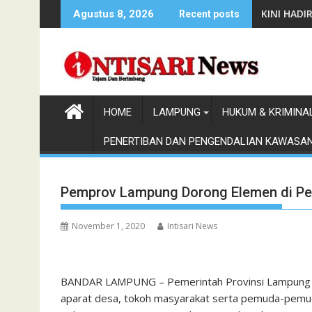
Skip
HUT ke-1 
Agustus 8, 2026
Recent posts
to
content
HOME
LAMPUNG
HUKUM & KRIMINA
PENERTIBAN DAN PENGENDALIAN KAWASA
Pemprov Lampung Dorong Elemen di Ped
November 1, 2020
Intisari News
BANDAR LAMPUNG – Pemerintah Provinsi Lampung m
aparat desa, tokoh masyarakat serta pemuda-pemud