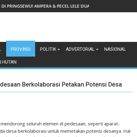
Kodam XXI/Radin Inten, Kodim 0411/KM Gelar Doa Bersama
L
PROVINSI
POLITIK
ADVERTORIAL
NASIONAL
N HUTAN
esaan Berkolaborasi Petakan Potensi Desa
endorong seluruh elemen di pedesaan, seperti aparat-
a desa berkolaborasi untuk memetakan potensi desanya. Hal