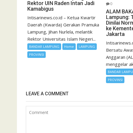
Rektor UIN Raden Intan Jadi
0
Kamabigus
ALAM BAKA
Lampung: 
Intisarinews.co.id – Ketua Kwartir
Dinilai Nor
Daerah (Kwarda) Gerakan Pramuka
ke Kement
Lampung, Jihan Nurlela, melantik
Jakarta
Rektor Universitas Islam Negeri...
Intisarinews.
BANDAR LAMPUNG
Home
LAMPUNG
Bersatu Awas
PROVINSI
Anggaran (A
menggelar aks
BANDAR LAMP
PROVINSI
LEAVE A COMMENT