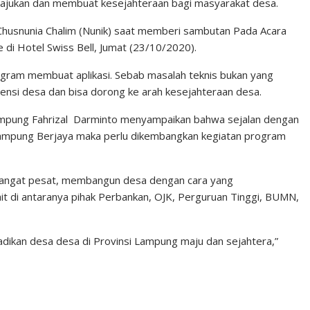
majukan dan membuat kesejahteraan bagi masyarakat desa.
Chusnunia Chalim (Nunik) saat memberi sambutan Pada Acara
 di Hotel Swiss Bell, Jumat (23/10/2020).
ogram membuat aplikasi. Sebab masalah teknis bukan yang
nsi desa dan bisa dorong ke arah kesejahteraan desa.
Lampung Fahrizal Darminto menyampaikan bahwa sejalan dengan
 Lampung Berjaya maka perlu dikembangkan kegiatan program
sangat pesat, membangun desa dengan cara yang
ait di antaranya pihak Perbankan, OJK, Perguruan Tinggi, BUMN,
adikan desa desa di Provinsi Lampung maju dan sejahtera,”