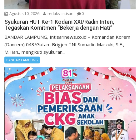
Agustus 10, 2026
redaksi intisari
0
Syukuran HUT Ke-1 Kodam XXI/Radin Inten,
Tegaskan Komitmen “Bekerja dengan Hati”
BANDAR LAMPUNG, Intisarinews.co.id – Komandan Korem
(Danrem) 043/Gatam Brigjen TNI Sumarlin Marzuki, S.E.,
M.Han., mengikuti syukuran...
BANDAR LAMPUNG