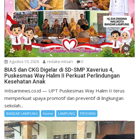
Agustus 10, 2026
redaksi intisari
0
BIAS dan CKG Digelar di SD-SMP Xaverius 4,
Puskesmas Way Halim II Perkuat Perlindungan
Kesehatan Anak
Intisarinews.co.id — UPT Puskesmas Way Halim II terus
memperkuat upaya promotif dan preventif di lingkungan
sekolah...
BANDAR LAMPUNG
Home
LAMPUNG
PROVINSI