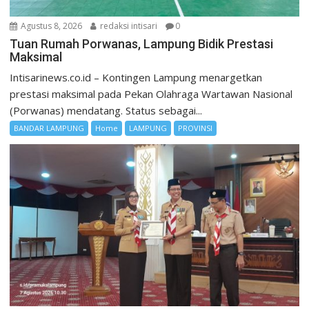
Agustus 8, 2026
redaksi intisari
0
Tuan Rumah Porwanas, Lampung Bidik Prestasi
Maksimal
Intisarinews.co.id – Kontingen Lampung menargetkan
prestasi maksimal pada Pekan Olahraga Wartawan Nasional
(Porwanas) mendatang. Status sebagai...
BANDAR LAMPUNG
Home
LAMPUNG
PROVINSI