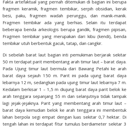
Fakta artefaktual yang pernah ditemukan di bagian ini berupa
fragmen keramik, fragmen tembikar, serpih obsidian, kerak
besi, paku, fragmen wadah perunggu, dan manik-manik.
Fragmen tembikar ada yang berhias. Selain itu terdapat
beberapa benda arkeologis berupa gandik, fragmen pipisan,
Fragmen tembikar yang merupakan dari kibu (kendi), benda
tembikar utuh berbentuk gacuk, tatap, dan cangkir.
Di sebelah barat laut bagian inti pemukiman berjarak sekitar
50 m terdapat parit membentang arah timur laut – barat daya.
Pada Ujung timur laut bermula dari Bawang Petahi ke arah
barat daya sejauh 150 m. Parit ini pada ujung barat daya
lebarnya 12 m, sedangkan pada ujung timur laut lebarnya 7 m.
Kedalam berkisar 1 – 1,5 m diujung barat daya parit belok ke
arah tenggara sepanjang 55 m dan selanjutnya tidak tampak
lagi jejak-jejaknya. Parit yang membentang arah timur laut –
barat daya kemudian belok ke arah tenggara ini membentuk
lahan berpola segi empat dengan luas sekitar 0,7 hektar. Di
tengah lahan ini terdapat fitur tumulus berdiameter sekitar 3