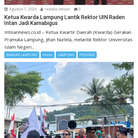
Agustus 7, 2026
redaksi intisari
0
Ketua Kwarda Lampung Lantik Rektor UIN Raden
Intan Jadi Kamabigus
Intisarinews.co.id – Ketua Kwartir Daerah (Kwarda) Gerakan
Pramuka Lampung, Jihan Nurlela, melantik Rektor Universitas
Islam Negeri...
BANDAR LAMPUNG
Home
LAMPUNG
PROVINSI