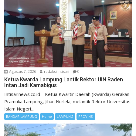
Agustus 7, 2026
redaksi intisari
0
Ketua Kwarda Lampung Lantik Rektor UIN Raden
Intan Jadi Kamabigus
Intisarinews.co.id – Ketua Kwartir Daerah (Kwarda) Gerakan
Pramuka Lampung, Jihan Nurlela, melantik Rektor Universitas
Islam Negeri...
BANDAR LAMPUNG
Home
LAMPUNG
PROVINSI