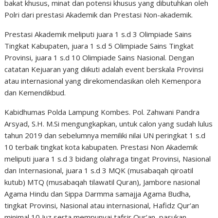
bakat khusus, minat dan potensi khusus yang dibutuhkan oleh
Polri dari prestasi Akademik dan Prestasi Non-akademik.
Prestasi Akademik meliputi juara 1 s.d 3 Olimpiade Sains
Tingkat Kabupaten, juara 1 s.d 5 Olimpiade Sains Tingkat
Provinsi, juara 1 s.d 10 Olimpiade Sains Nasional. Dengan
catatan Kejuaran yang diikuti adalah event berskala Provinsi
atau internasional yang direkomendasikan oleh Kemenpora
dan Kemendikbud.
Kabidhumas Polda Lampung Kombes. Pol. Zahwani Pandra
Arsyad, S.H. M.Si mengungkapkan, untuk calon yang sudah lulus
tahun 2019 dan sebelumnya memiliki nilai UN peringkat 1 s.d
10 terbaik tingkat kota kabupaten. Prestasi Non Akademik
meliputi juara 1 s.d 3 bidang olahraga tingat Provinsi, Nasional
dan Internasional, juara 1 s.d 3 MQK (musabaqah qiroatil
kutub) MTQ (musabaqah tilawatil Quran), Jambore nasional
Agama Hindu dan Sippa Darmma samajja Agama Budha,
tingkat Provinsi, Nasional atau internasional, Hafidz Qur’an
minimal 10 Juz serta mempunyai tafsir Qur’an, pasukan