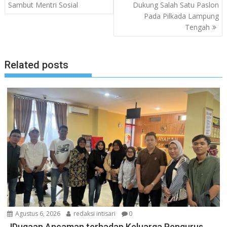
pos
Sambut Mentri Sosial
Dukung Salah Satu Paslon
Pada Pilkada Lampung
Tengah
Related posts
Agustus 6, 2026
redaksi intisari
0
JDugaan Ancaman terhadap Keluarga Pengurus