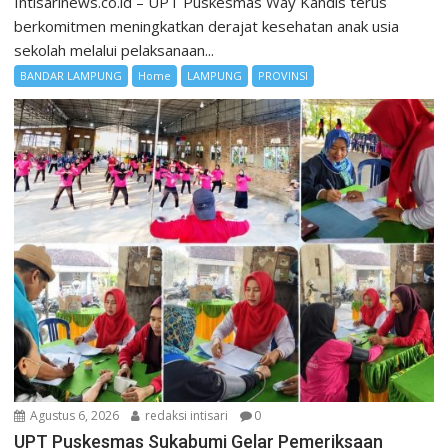
Intisarinews.co.id – UPT Puskesmas Way Kandis terus
berkomitmen meningkatkan derajat kesehatan anak usia
sekolah melalui pelaksanaan...
BANDAR LAMPUNG
Home
LAMPUNG
PROVINSI
Agustus 6, 2026
redaksi intisari
0
UPT Puskesmas Sukabumi Gelar Pemeriksaan