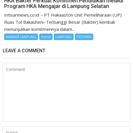
HKA Bakter Perkuat Komitmen Pendidikan melalui
Program HKA Mengajar di Lampung Selatan
Intisarinews.co.id – PT Hakaaston Unit Pemeliharaan (UP)
Ruas Tol Bakauheni–Terbanggi Besar (Bakter) kembali
menunjukkan komitmennya dalam...
BANDAR LAMPUNG
Home
LAMPUNG
PROVINSI
LEAVE A COMMENT