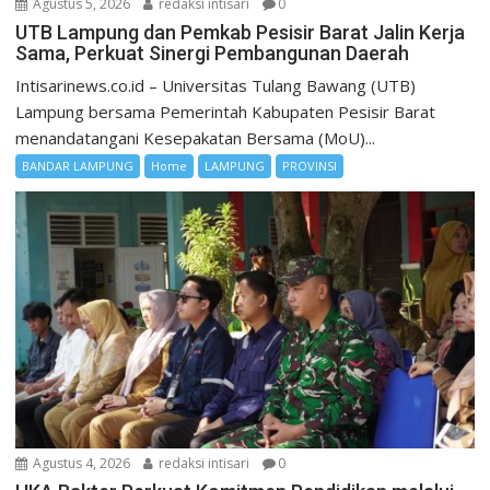
Agustus 5, 2026
redaksi intisari
0
UTB Lampung dan Pemkab Pesisir Barat Jalin Kerja
Sama, Perkuat Sinergi Pembangunan Daerah
Intisarinews.co.id – Universitas Tulang Bawang (UTB)
Lampung bersama Pemerintah Kabupaten Pesisir Barat
menandatangani Kesepakatan Bersama (MoU)...
BANDAR LAMPUNG
Home
LAMPUNG
PROVINSI
Agustus 4, 2026
redaksi intisari
0