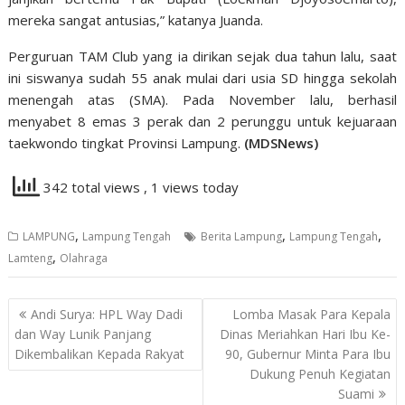
mereka sangat antusias,” katanya Juanda.
Perguruan TAM Club yang ia dirikan sejak dua tahun lalu, saat
ini siswanya sudah 55 anak mulai dari usia SD hingga sekolah
menengah atas (SMA). Pada November lalu, berhasil
menyabet 8 emas 3 perak dan 2 perunggu untuk kejuaraan
taekwondo tingkat Provinsi Lampung.
(MDSNews)
342 total views
, 1 views today
,
,
,
LAMPUNG
Lampung Tengah
Berita Lampung
Lampung Tengah
,
Lamteng
Olahraga
Navigasi
Andi Surya: HPL Way Dadi
Lomba Masak Para Kepala
pos
dan Way Lunik Panjang
Dinas Meriahkan Hari Ibu Ke-
Dikembalikan Kepada Rakyat
90, Gubernur Minta Para Ibu
Dukung Penuh Kegiatan
Suami