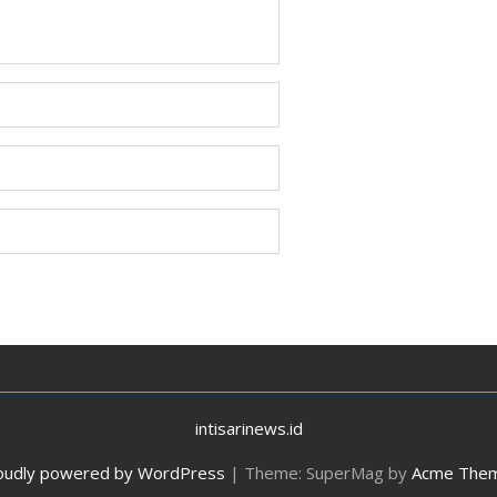
intisarinews.id
oudly powered by WordPress
|
Theme: SuperMag by
Acme The