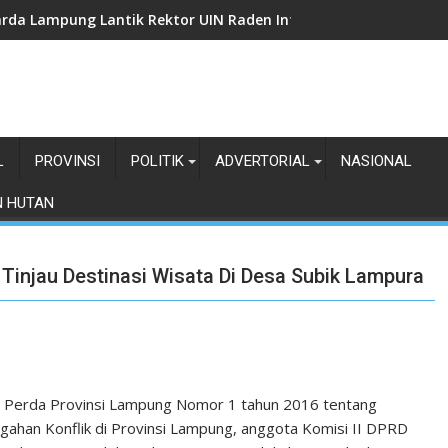
rda Lampung Lantik Rektor UIN Raden Intan Jadi Kamabigus
L
PROVINSI
POLITIK
ADVERTORIAL
NASIONAL
N HUTAN
 Tinjau Destinasi Wisata Di Desa Subik Lampura
si Perda Provinsi Lampung Nomor 1 tahun 2016 tentang
han Konflik di Provinsi Lampung, anggota Komisi II DPRD