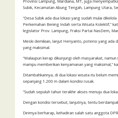
Provinsi Lampung, Mardiana, MT, juga menyempatkan d
Subik, Kecamatan Abung Tengah, Lampung Utara, Sel
“Desa Subik ada dua lokasi yang sudah mulai dikelola
Perkemahan Bening Indah serta Wisata Kolektif,” ka
legislator Prov. Lampung, Fraksi Partai NasDem, Mar
Meski demikian, lanjut Heriyanto, potensi yang ada d
yang maksimal.
“Walaupun kerap dikunjungi oleh masyarakat, namun
mampu memberikan kenyamanan yang maksimal,” kat
Ditambahkannya, di dua lokasi wisata itu belum memi
sepanjang 1.200 m dalam kondisi rusak.
“Sudah sepuluh tahun terakhir akses menuju dua loka
Dengan kondisi tersebut, lanjutnya, tentu berdampak
Dirimya berharap, kehadiran salah satu anggota DP