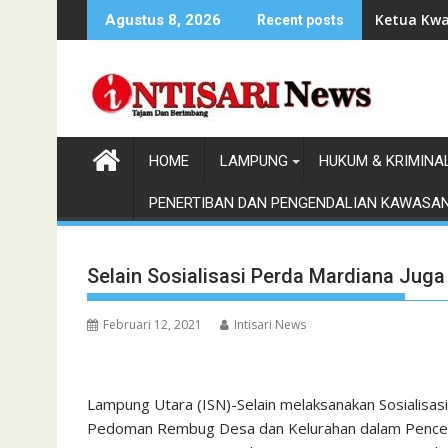
Skip
Ketua Kwa
Agustus 8, 2026
Recent posts
to
content
HOME
LAMPUNG
HUKUM & KRIMINA
PENERTIBAN DAN PENGENDALIAN KAWASA
Selain Sosialisasi Perda Mardiana Juga
Februari 12, 2021
Intisari News
Lampung Utara (ISN)-Selain melaksanakan Sosialisa
Pedoman Rembug Desa dan Kelurahan dalam Pencega