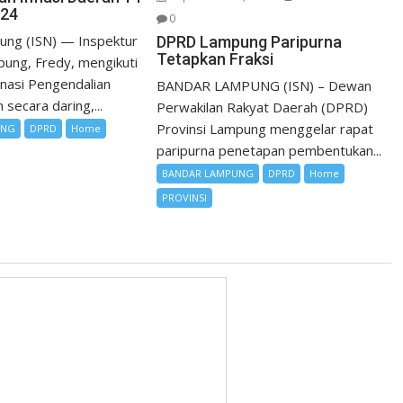
024
0
ung (ISN) — Inspektur
DPRD Lampung Paripurna
Tetapkan Fraksi
pung, Fredy, mengikuti
nasi Pengendalian
BANDAR LAMPUNG (ISN) – Dewan
 secara daring,...
Perwakilan Rakyat Daerah (DPRD)
Provinsi Lampung menggelar rapat
UNG
DPRD
Home
paripurna penetapan pembentukan...
BANDAR LAMPUNG
DPRD
Home
PROVINSI