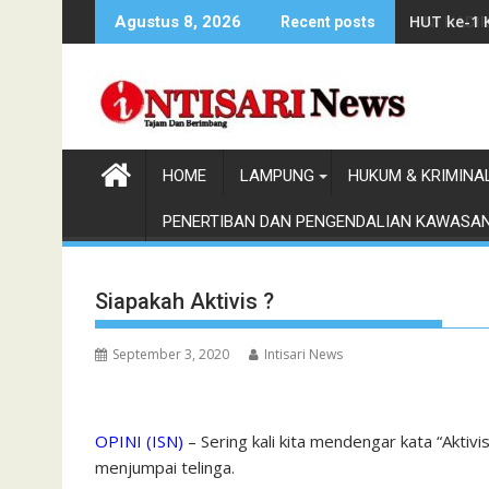
Skip
HUT ke-1 
Agustus 8, 2026
Recent posts
to
content
HOME
LAMPUNG
HUKUM & KRIMINA
PENERTIBAN DAN PENGENDALIAN KAWASA
Siapakah Aktivis ?
September 3, 2020
Intisari News
OPINI (ISN)
– Sering kali kita mendengar kata “Aktiv
menjumpai telinga.