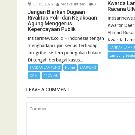
Kwarda La
Juli 15, 2026
redaksi intisari
0
Racana UI
Jangan Biarkan Dugaan
Rivalitas Polri dan Kejaksaan
Intisarinews.
Agung Menggerus
Kwartir Dae
Kepercayaan Publik
Ahmad Rusdi
Intisarinews.co.id – Indonesia tengah
Kwarda Lamp
menghadapi ujian serius terhadap
BANDAR LAMP
integritas sistem penegakan hukum.
Lampung Selat
Di tengah berbagai kasus...
BANDAR LAMPUNG
Home
LAMPUNG
OPINI
PROVINSI
LEAVE A COMMENT