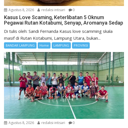
Agustus 8, 2026
redaksi intisari
0
Kasus Love Scaming, Keterlibatan 5 Oknum
Pegawai Rutan Kotabumi, Senyap, Aromanya Sedap
Di tulis oleh: Sandi Fernanda Kasus love scamming skala
masif di Rutan Kotabumi, Lampung Utara, bukan...
BANDAR LAMPUNG
Home
LAMPUNG
PROVINSI
Agustus 8, 2026
redaksi intisari
0