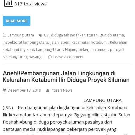
813 total views
READ MORE
,
,
,
Lampung Utara
CV
diduga tak indahkan aturan
gunido utama
,
,
,
inspektorat lampung utara
Jalan lapen
kecamatan kotabumi
Kelurahan
,
,
,
,
,
kotabumi ilir
koni
Lampung Utara
Nujum
pekerjaan umum
peroyek
,
siluman
siring pasang
Leave a comment
Aneh!!Pembangunan Jalan Lingkungan di
Kelurahan Kotabumi Ilir Diduga Proyek Siluman
Desember 13, 2019
Intisari News
LAMPUNG UTARA
(ISN) – Pembangunan jalan lingkungan di kelurahan Kotabumi
Ilir kecamatan Kotabumi tepatnya Gg.yang dilintasi jalan Sutan
Pesirah Abung di duga peroyek siluman,pasalnya dari
pantauan media ini,di lapangan pekerjaan peroyek yang