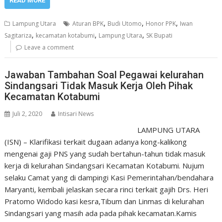
READ MORE
,
,
,
Lampung Utara
Aturan BPK
Budi Utomo
Honor PPK
Iwan
,
,
,
Sagitariza
kecamatan kotabumi
Lampung Utara
SK Bupati
Leave a comment
Jawaban Tambahan Soal Pegawai kelurahan
Sindangsari Tidak Masuk Kerja Oleh Pihak
Kecamatan Kotabumi
Juli 2, 2020
Intisari News
LAMPUNG UTARA
(ISN) – Klarifikasi terkait dugaan adanya kong-kalikong
mengenai gaji PNS yang sudah bertahun-tahun tidak masuk
kerja di kelurahan Sindangsari Kecamatan Kotabumi. Nujum
selaku Camat yang di dampingi Kasi Pemerintahan/bendahara
Maryanti, kembali jelaskan secara rinci terkait gajih Drs. Heri
Pratomo Widodo kasi kesra,Tibum dan Linmas di kelurahan
Sindangsari yang masih ada pada pihak kecamatan.Kamis