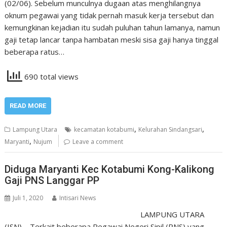
(02/06). Sebelum munculnya dugaan atas menghilangnya
oknum pegawai yang tidak pernah masuk kerja tersebut dan
kemungkinan kejadian itu sudah puluhan tahun lamanya, namun
gaji tetap lancar tanpa hambatan meski sisa gaji hanya tinggal
beberapa ratus…
690 total views
READ MORE
,
,
Lampung Utara
kecamatan kotabumi
Kelurahan Sindangsari
,
Maryanti
Nujum
Leave a comment
Diduga Maryanti Kec Kotabumi Kong-Kalikong
Gaji PNS Langgar PP
Juli 1, 2020
Intisari News
LAMPUNG UTARA
(ISN) – Terkait beberapa Pegawai Negeri Sipil (PNS) yang