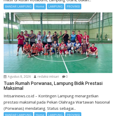
BANDAR LAMPUNG
Home
LAMPUNG
PROVINSI
Agustus 8, 2026
redaksi intisari
0
Tuan Rumah Porwanas, Lampung Bidik Prestasi
Maksimal
Intisarinews.co.id – Kontingen Lampung menargetkan
prestasi maksimal pada Pekan Olahraga Wartawan Nasional
(Porwanas) mendatang. Status sebagai...
BANDAR LAMPUNG
Home
LAMPUNG
PROVINSI