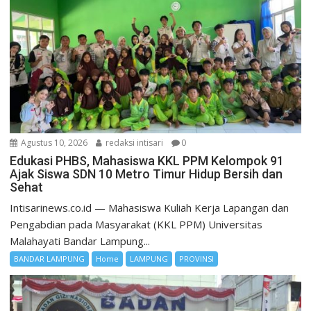
Agustus 10, 2026
redaksi intisari
0
Edukasi PHBS, Mahasiswa KKL PPM Kelompok 91
Ajak Siswa SDN 10 Metro Timur Hidup Bersih dan
Sehat
Intisarinews.co.id — Mahasiswa Kuliah Kerja Lapangan dan
Pengabdian pada Masyarakat (KKL PPM) Universitas
Malahayati Bandar Lampung...
BANDAR LAMPUNG
Home
LAMPUNG
PROVINSI