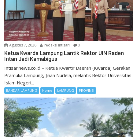
Agustus 7, 2026
redaksi intisari
0
Ketua Kwarda Lampung Lantik Rektor UIN Raden
Intan Jadi Kamabigus
Intisarinews.co.id – Ketua Kwartir Daerah (Kwarda) Gerakan
Pramuka Lampung, Jihan Nurlela, melantik Rektor Universitas
Islam Negeri...
BANDAR LAMPUNG
Home
LAMPUNG
PROVINSI