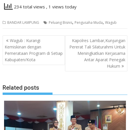
234 total views
, 1 views today
,
,
BANDAR LAMPUNG
Peluang Bisnis
Pengusaha Muda
Wagub
Navigasi
Wagub : Kurangi
Kapolres Lambar,Kunjungan
pos
Kemiskinan dengan
Pererat Tali Silaturahmi Untuk
Pemerataan Program di Setiap
Meningkatkan Kerjasama
Kabupaten/Kota
Antar Aparat Penegak
Hukum
Related posts