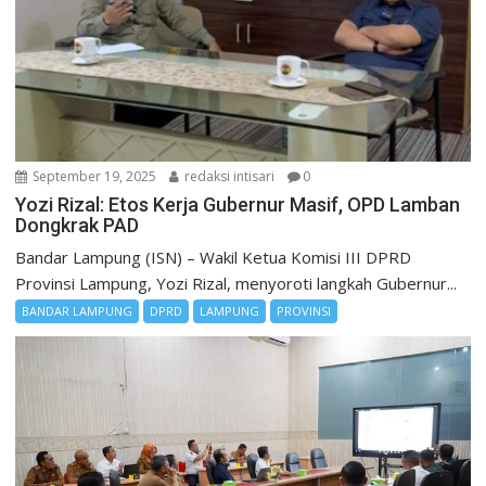
September 19, 2025
redaksi intisari
0
Yozi Rizal: Etos Kerja Gubernur Masif, OPD Lamban
Dongkrak PAD
Bandar Lampung (ISN) – Wakil Ketua Komisi III DPRD
Provinsi Lampung, Yozi Rizal, menyoroti langkah Gubernur...
BANDAR LAMPUNG
DPRD
LAMPUNG
PROVINSI