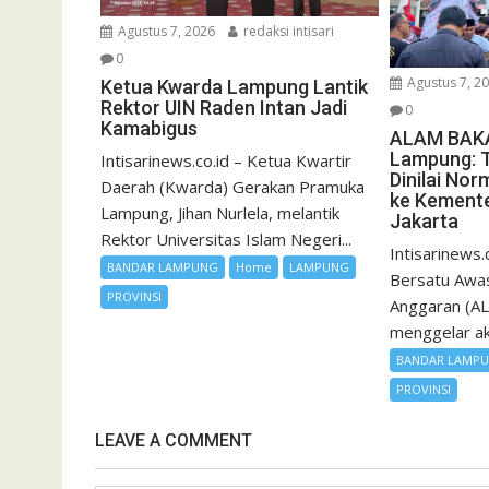
Agustus 7, 2026
redaksi intisari
0
Agustus 7, 2
Ketua Kwarda Lampung Lantik
Rektor UIN Raden Intan Jadi
0
Kamabigus
ALAM BAKA
Lampung: 
Intisarinews.co.id – Ketua Kwartir
Dinilai Nor
Daerah (Kwarda) Gerakan Pramuka
ke Kement
Lampung, Jihan Nurlela, melantik
Jakarta
Rektor Universitas Islam Negeri...
Intisarinews.
BANDAR LAMPUNG
Home
LAMPUNG
Bersatu Awas
PROVINSI
Anggaran (A
menggelar aks
BANDAR LAMP
PROVINSI
LEAVE A COMMENT