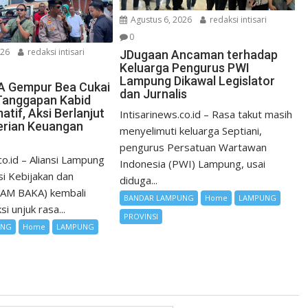
Agustus 6, 2026
redaksi intisari
0
026
redaksi intisari
JDugaan Ancaman terhadap
Keluarga Pengurus PWI
Lampung Dikawal Legislator
 Gempur Bea Cukai
dan Jurnalis
Tanggapan Kabid
matif, Aksi Berlanjut
Intisarinews.co.id – Rasa takut masih
erian Keuangan
menyelimuti keluarga Septiani,
pengurus Persatuan Wartawan
co.id – Aliansi Lampung
Indonesia (PWI) Lampung, usai
i Kebijakan dan
diduga...
LAM BAKA) kembali
BANDAR LAMPUNG
Home
LAMPUNG
i unjuk rasa...
PROVINSI
UNG
Home
LAMPUNG