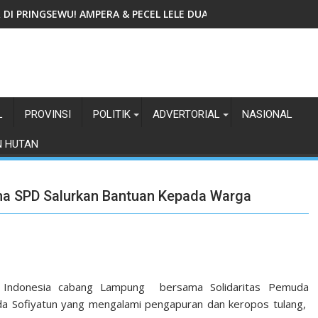
IR DI PRINGSEWU! AMPERA & PECEL LELE DUA GADIS TAWARKAN
L
PROVINSI
POLITIK
ADVERTORIAL
NASIONAL
N HUTAN
ma SPD Salurkan Bantuan Kepada Warga
a Indonesia cabang Lampung bersama Solidaritas Pemuda
a Sofiyatun yang mengalami pengapuran dan keropos tulang,