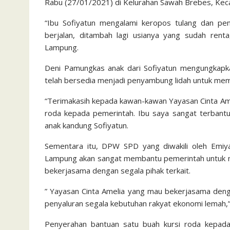
Rabu (27/01/2021) di Kelurahan Sawah Brebes, Kec
“Ibu Sofiyatun mengalami keropos tulang dan peng
berjalan, ditambah lagi usianya yang sudah rent
Lampung.
Deni Pamungkas anak dari Sofiyatun mengungkapka
telah bersedia menjadi penyambung lidah untuk memi
“Terimakasih kepada kawan-kawan Yayasan Cinta Am
roda kepada pemerintah. Ibu saya sangat terbantu 
anak kandung Sofiyatun.
Sementara itu, DPW SPD yang diwakili oleh Emiya
Lampung akan sangat membantu pemerintah untuk m
bekerjasama dengan segala pihak terkait.
” Yayasan Cinta Amelia yang mau bekerjasama deng
penyaluran segala kebutuhan rakyat ekonomi lemah,”
Penyerahan bantuan satu buah kursi roda kepada i