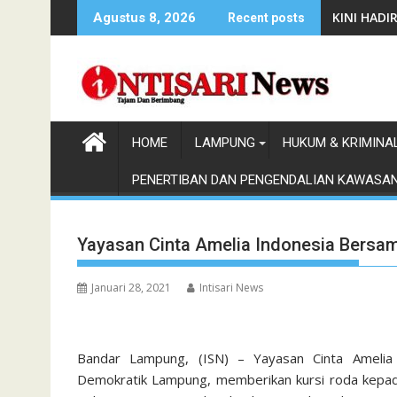
Skip
KINI HAD
Agustus 8, 2026
Recent posts
to
content
HOME
LAMPUNG
HUKUM & KRIMINA
PENERTIBAN DAN PENGENDALIAN KAWASA
Yayasan Cinta Amelia Indonesia Bersa
Januari 28, 2021
Intisari News
Bandar Lampung, (ISN) – Yayasan Cinta Ameli
Demokratik Lampung, memberikan kursi roda kepad