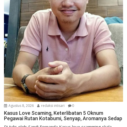
Agustus 8, 2026
redaksi intisari
0
Kasus Love Scaming, Keterlibatan 5 Oknum
Pegawai Rutan Kotabumi, Senyap, Aromanya Sedap
Di tulis oleh: Sandi Fernanda Kasus love scamming skala