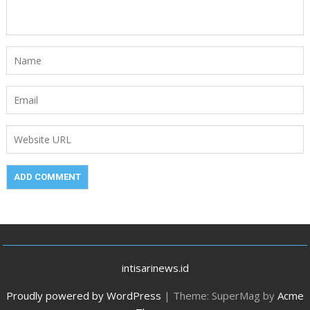
intisarinews.id
Proudly powered by WordPress
|
Theme: SuperMag by
Acme