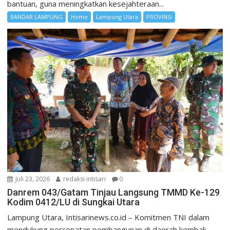
bantuan, guna meningkatkan kesejahteraan...
BANDAR LAMPUNG
Home
Lampung Utara
PROVINSI
Juli 23, 2026
redaksi intisari
0
Danrem 043/Gatam Tinjau Langsung TMMD Ke-129
Kodim 0412/LU di Sungkai Utara
Lampung Utara, Intisarinews.co.id – Komitmen TNI dalam
mendukung percepatan pembangunan di daerah kembali