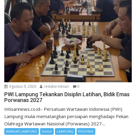
Agustus 9, 2026
redaksi intisari
0
PWI Lampung Tekankan Disiplin Latihan, Bidik Emas
Porwanas 2027
Intisarinews.co.id– Persatuan Wartawan Indonesia (PWI)
Lampung mulai mematangkan persiapan menghadapi Pekan
Olahraga Wartawan Nasional (Porwanas) 2027....
BANDAR LAMPUNG
Home
LAMPUNG
PROVINSI