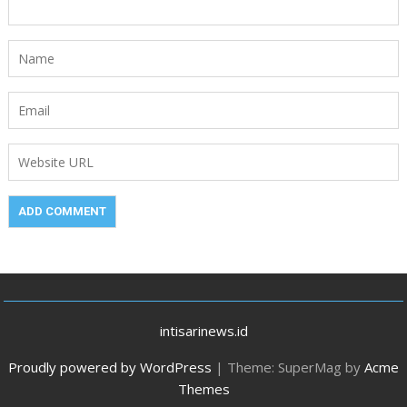
intisarinews.id
Proudly powered by WordPress
|
Theme: SuperMag by
Acme
Themes