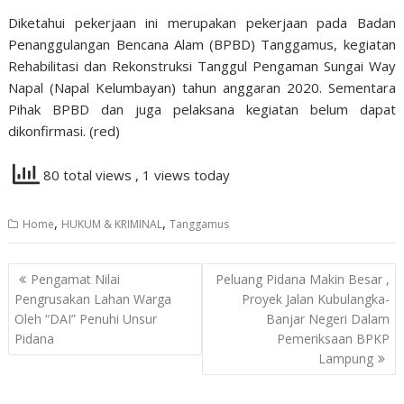
Diketahui pekerjaan ini merupakan pekerjaan pada Badan
Penanggulangan Bencana Alam (BPBD) Tanggamus, kegiatan
Rehabilitasi dan Rekonstruksi Tanggul Pengaman Sungai Way
Napal (Napal Kelumbayan) tahun anggaran 2020. Sementara
Pihak BPBD dan juga pelaksana kegiatan belum dapat
dikonfirmasi. (red)
80 total views
, 1 views today
,
,
Home
HUKUM & KRIMINAL
Tanggamus
Navigasi
Pengamat Nilai
Peluang Pidana Makin Besar ,
pos
Pengrusakan Lahan Warga
Proyek Jalan Kubulangka-
Oleh “DAI” Penuhi Unsur
Banjar Negeri Dalam
Pidana
Pemeriksaan BPKP
Lampung