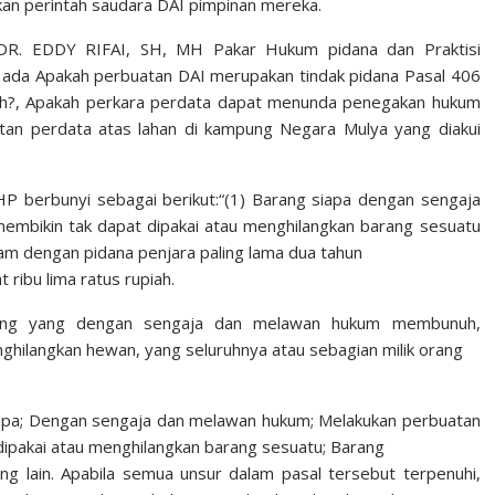
kan perintah saudara DAI pimpinan mereka.
 DR. EDDY RIFAI, SH, MH Pakar Hukum pidana dan Praktisi
ada Apakah perbuatan DAI merupakan tindak pidana Pasal 406
ah?, Apakah perkara perdata dapat menunda penegakan hukum
atan perdata atas lahan di kampung Negara Mulya yang diakui
P berbunyi sebagai berikut:“(1) Barang siapa dengan sengaja
mbikin tak dapat dipakai atau menghilangkan barang sesuatu
ncam dengan pidana penjara paling lama dua tahun
ribu lima ratus rupiah.
rang yang dengan sengaja dan melawan hukum membunuh,
ghilangkan hewan, yang seluruhnya atau sebagian milik orang
iapa; Dengan sengaja dan melawan hukum; Melakukan perbuatan
ipakai atau menghilangkan barang sesuatu; Barang
ang lain. Apabila semua unsur dalam pasal tersebut terpenuhi,