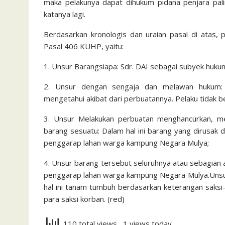
maka pelakunya dapat dihukum pidana penjara pali
katanya lagi.
Berdasarkan kronologis dan uraian pasal di atas, 
Pasal 406 KUHP, yaitu:
1. Unsur Barangsiapa: Sdr. DAI sebagai subyek huk
2. Unsur dengan sengaja dan melawan hukum: 
mengetahui akibat dari perbuatannya. Pelaku tidak b
3. Unsur Melakukan perbuatan menghancurkan, me
barang sesuatu: Dalam hal ini barang yang dirusak 
penggarap lahan warga kampung Negara Mulya;
4. Unsur barang tersebut seluruhnya atau sebagian a
penggarap lahan warga kampung Negara Mulya.Unsur 
hal ini tanam tumbuh berdasarkan keterangan saksi-
para saksi korban. (red)
110 total views
, 1 views today