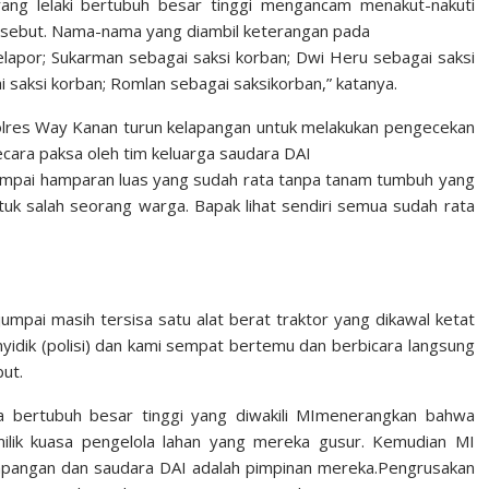
ang lelaki bertubuh besar tinggi mengancam menakut-nakuti
tersebut. Nama-nama yang diambil keterangan pada
lapor; Sukarman sebagai saksi korban; Dwi Heru sebagai saksi
i saksi korban; Romlan sebagai saksikorban,” katanya.
olres Way Kanan turun kelapangan untuk melakukan pengecekan
ecara paksa oleh tim keluarga saudara DAI
jumpai hamparan luas yang sudah rata tanpa tanam tumbuh yang
letuk salah seorang warga. Bapak lihat sendiri semua sudah rata
umpai masih tersisa satu alat berat traktor yang dikawal ketat
yidik (polisi) dan kami sempat bertemu dan berbicara langsung
ut.
 bertubuh besar tinggi yang diwakili MImenerangkan bahwa
ilik kuasa pengelola lahan yang mereka gusur. Kemudian MI
pangan dan saudara DAI adalah pimpinan mereka.Pengrusakan