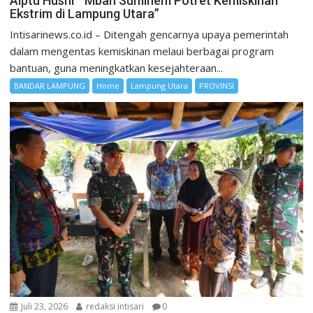
Aiptu Husni ” Mbah Suminem Potret Kemiskinan
Ekstrim di Lampung Utara”
Intisarinews.co.id – Ditengah gencarnya upaya pemerintah
dalam mengentas kemiskinan melaui berbagai program
bantuan, guna meningkatkan kesejahteraan...
BANDAR LAMPUNG
Home
Lampung Utara
PROVINSI
Juli 23, 2026
redaksi intisari
0