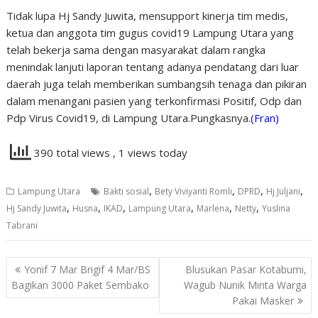
Tidak lupa Hj Sandy Juwita, mensupport kinerja tim medis,
ketua dan anggota tim gugus covid19 Lampung Utara yang
telah bekerja sama dengan masyarakat dalam rangka
menindak lanjuti laporan tentang adanya pendatang dari luar
daerah juga telah memberikan sumbangsih tenaga dan pikiran
dalam menangani pasien yang terkonfirmasi Positif, Odp dan
Pdp Virus Covid19, di Lampung Utara.Pungkasnya.
(Fran)
390 total views
, 1 views today
,
,
,
,
Lampung Utara
Bakti sosial
Bety Viviyanti Romli
DPRD
Hj Juljani
,
,
,
,
,
,
Hj Sandy Juwita
Husna
IKAD
Lampung Utara
Marlena
Netty
Yuslina
Tabrani
Navigasi
Yonif 7 Mar Brigif 4 Mar/BS
Blusukan Pasar Kotabumi,
pos
Bagikan 3000 Paket Sembako
Wagub Nunik Minta Warga
Pakai Masker