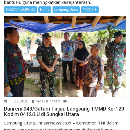
bantuan, guna meningkatkan kesejahteraan...
BANDAR LAMPUNG
Home
Lampung Utara
PROVINSI
Juli 23, 2026
redaksi intisari
0
Danrem 043/Gatam Tinjau Langsung TMMD Ke-129
Kodim 0412/LU di Sungkai Utara
Lampung Utara, Intisarinews.co.id – Komitmen TNI dalam
mendukung percepatan pembangunan di daerah kembali