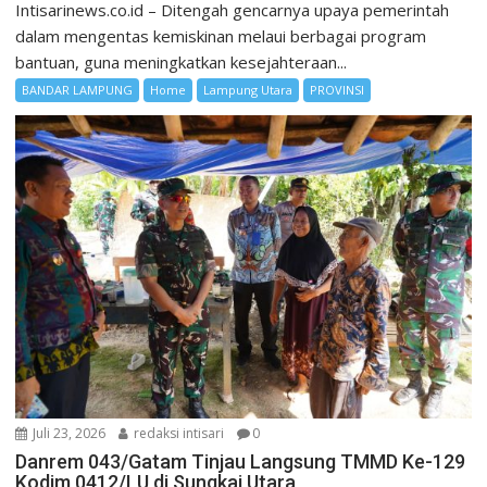
Intisarinews.co.id – Ditengah gencarnya upaya pemerintah
dalam mengentas kemiskinan melaui berbagai program
bantuan, guna meningkatkan kesejahteraan...
BANDAR LAMPUNG
Home
Lampung Utara
PROVINSI
Juli 23, 2026
redaksi intisari
0
Danrem 043/Gatam Tinjau Langsung TMMD Ke-129
Kodim 0412/LU di Sungkai Utara