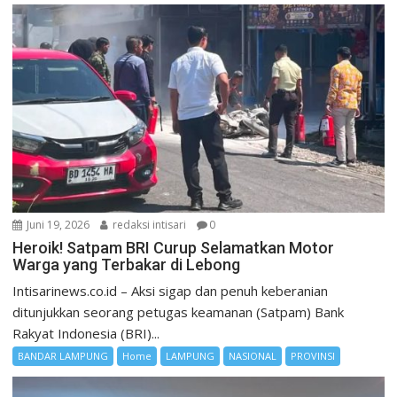
Juni 19, 2026
redaksi intisari
0
Heroik! Satpam BRI Curup Selamatkan Motor
Warga yang Terbakar di Lebong
Intisarinews.co.id – Aksi sigap dan penuh keberanian
ditunjukkan seorang petugas keamanan (Satpam) Bank
Rakyat Indonesia (BRI)...
BANDAR LAMPUNG
Home
LAMPUNG
NASIONAL
PROVINSI