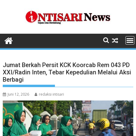
Skip
to
content
Jumat Berkah Persit KCK Koorcab Rem 043 PD
XXI/Radin Inten, Tebar Kepedulian Melalui Aksi
Berbagi
Juni 12, 2026
redaksi intisari