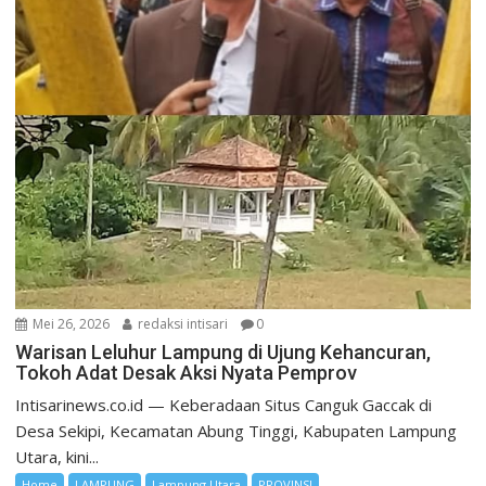
Mei 26, 2026
redaksi intisari
0
Warisan Leluhur Lampung di Ujung Kehancuran,
Tokoh Adat Desak Aksi Nyata Pemprov
Intisarinews.co.id — Keberadaan Situs Canguk Gaccak di
Desa Sekipi, Kecamatan Abung Tinggi, Kabupaten Lampung
Utara, kini...
Home
LAMPUNG
Lampung Utara
PROVINSI