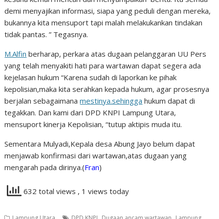
demi menyajikan informasi, siapa yang peduli dengan mereka,
bukannya kita mensuport tapi malah melakukankan tindakan
tidak pantas. ” Tegasnya.
M.Alfin
berharap, perkara atas dugaan pelanggaran UU Pers
yang telah menyakiti hati para wartawan dapat segera ada
kejelasan hukum “Karena sudah di laporkan ke pihak
kepolisian,maka kita serahkan kepada hukum, agar prosesnya
berjalan sebagaimana
mestinya.sehingga
hukum dapat di
tegakkan. Dan kami dari DPD KNPI Lampung Utara,
mensuport kinerja Kepolisian, “tutup aktipis muda itu.
Sementara Mulyadi,Kepala desa Abung Jayo belum dapat
menjawab konfirmasi dari wartawan,atas dugaan yang
mengarah pada dirinya.
(
Fran
)
632 total views
, 1 views today
,
,
Lampung Utara
DPD KNPI
Dugaan ancam wartawan
Lampung