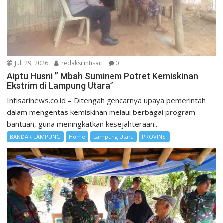
Juli 29, 2026
redaksi intisari
0
Aiptu Husni ” Mbah Suminem Potret Kemiskinan
Ekstrim di Lampung Utara”
Intisarinews.co.id – Ditengah gencarnya upaya pemerintah
dalam mengentas kemiskinan melaui berbagai program
bantuan, guna meningkatkan kesejahteraan...
BANDAR LAMPUNG
Home
Lampung Utara
PROVINSI