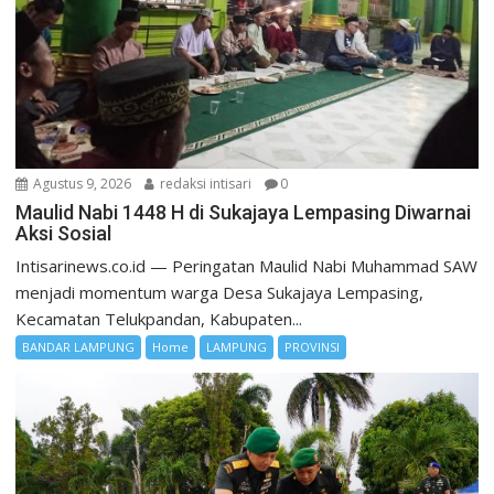
Agustus 9, 2026
redaksi intisari
0
Maulid Nabi 1448 H di Sukajaya Lempasing Diwarnai
Aksi Sosial
Intisarinews.co.id — Peringatan Maulid Nabi Muhammad SAW
menjadi momentum warga Desa Sukajaya Lempasing,
Kecamatan Telukpandan, Kabupaten...
BANDAR LAMPUNG
Home
LAMPUNG
PROVINSI