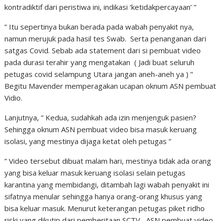
kontradiktif dari peristiwa ini, indikasi ‘ketidakpercayaan’ ”
” Itu sepertinya bukan berada pada wabah penyakit nya,
namun merujuk pada hasil tes Swab. Serta penanganan dari
satgas Covid. Sebab ada statement dari si pembuat video
pada durasi terahir yang mengatakan ( Jadi buat seluruh
petugas covid selampung Utara jangan aneh-aneh ya ) ”
Begitu Mavender memperagakan ucapan oknum ASN pembuat
Vidio.
Lanjutnya, ” Kedua, sudahkah ada izin menjenguk pasien?
Sehingga oknum ASN pembuat video bisa masuk keruang
isolasi, yang mestinya dijaga ketat oleh petugas ”
” Video tersebut dibuat malam hari, mestinya tidak ada orang
yang bisa keluar masuk keruang isolasi selain petugas
karantina yang membidangi, ditambah lagi wabah penyakit ini
sifatnya menular sehingga hanya orang-orang khusus yang
bisa keluar masuk. Menurut keterangan petugas piket ridho
riski yang dikutip dari pemberitaan SCTV , ASN pembuat video