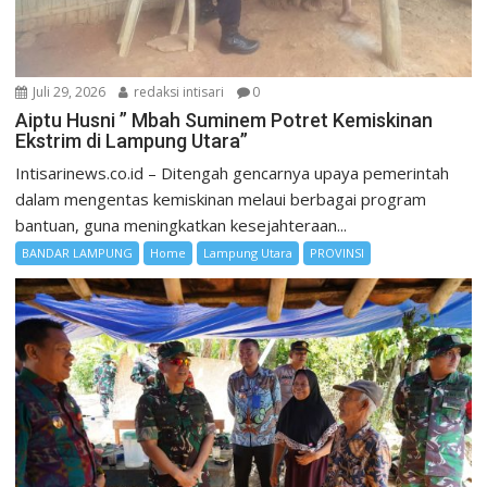
Juli 29, 2026
redaksi intisari
0
Aiptu Husni ” Mbah Suminem Potret Kemiskinan
Ekstrim di Lampung Utara”
Intisarinews.co.id – Ditengah gencarnya upaya pemerintah
dalam mengentas kemiskinan melaui berbagai program
bantuan, guna meningkatkan kesejahteraan...
BANDAR LAMPUNG
Home
Lampung Utara
PROVINSI