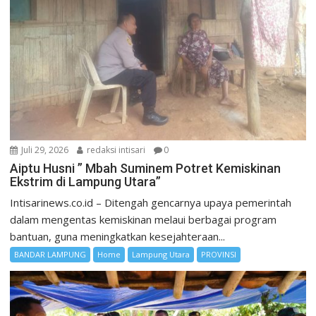
Juli 29, 2026
redaksi intisari
0
Aiptu Husni ” Mbah Suminem Potret Kemiskinan
Ekstrim di Lampung Utara”
Intisarinews.co.id – Ditengah gencarnya upaya pemerintah
dalam mengentas kemiskinan melaui berbagai program
bantuan, guna meningkatkan kesejahteraan...
BANDAR LAMPUNG
Home
Lampung Utara
PROVINSI