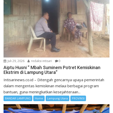
Juli 29, 2026
redaksi intisari
0
Aiptu Husni ” Mbah Suminem Potret Kemiskinan
Ekstrim di Lampung Utara”
Intisarinews.co.id – Ditengah gencarnya upaya pemerintah
dalam mengentas kemiskinan melaui berbagai program
bantuan, guna meningkatkan kesejahteraan...
BANDAR LAMPUNG
Home
Lampung Utara
PROVINSI