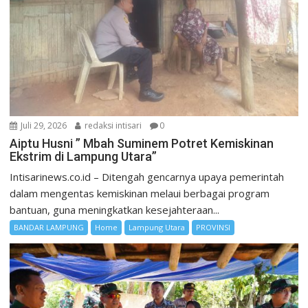
Juli 29, 2026
redaksi intisari
0
Aiptu Husni ” Mbah Suminem Potret Kemiskinan
Ekstrim di Lampung Utara”
Intisarinews.co.id – Ditengah gencarnya upaya pemerintah
dalam mengentas kemiskinan melaui berbagai program
bantuan, guna meningkatkan kesejahteraan...
BANDAR LAMPUNG
Home
Lampung Utara
PROVINSI