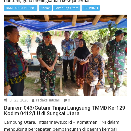
bantuan, guna meningkatkan kesejahteraan...
BANDAR LAMPUNG
Home
Lampung Utara
PROVINSI
Juli 23, 2026
redaksi intisari
0
Danrem 043/Gatam Tinjau Langsung TMMD Ke-129
Kodim 0412/LU di Sungkai Utara
Lampung Utara, Intisarinews.co.id – Komitmen TNI dalam
mendukung percepatan pembangunan di daerah kembali