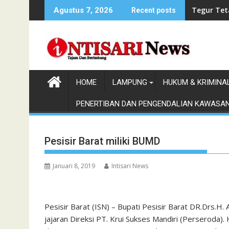
Skip
Tegur Tet
Agustus 7, 2026
Recent posts
to
content
HOME
LAMPUNG
HUKUM & KRIMINA
PENERTIBAN DAN PENGENDALIAN KAWASA
Pesisir Barat miliki BUMD
Januari 8, 2019
Intisari News
Pesisir Barat (ISN) – Bupati Pesisir Barat DR.Drs.H
jajaran Direksi PT. Krui Sukses Mandiri (Perseroda)