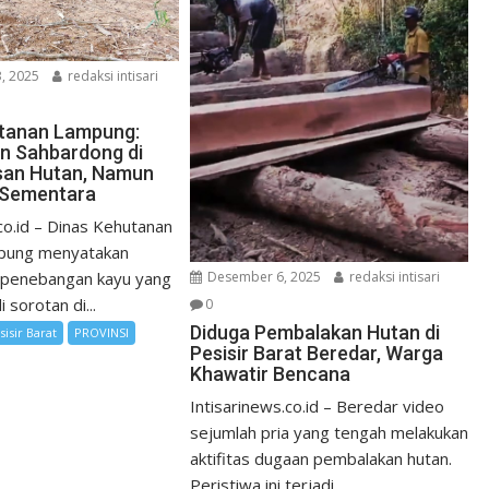
, 2025
redaksi intisari
utanan Lampung:
n Sahbardong di
san Hutan, Namun
 Sementara
co.id – Dinas Kehutanan
mpung menyatakan
 penebangan kayu yang
Desember 6, 2025
redaksi intisari
 sorotan di...
0
Diduga Pembalakan Hutan di
sisir Barat
PROVINSI
Pesisir Barat Beredar, Warga
Khawatir Bencana
Intisarinews.co.id – Beredar video
sejumlah pria yang tengah melakukan
aktifitas dugaan pembalakan hutan.
Peristiwa ini terjadi...