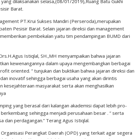
ng dilaksanakan selasa,(08/01/2019),Ruang Batu Gukhi
isir Barat.
 management PT.Krui Sukses Mandiri (Perseroda),merupakan
ten Pesisir Barat. Selain jajaran direksi dan management
ta memberikan pembekalan yaitu tim pendampingan BUMD dari
Drs.H.Agus Istiqlal, SH.,MH menyampaikan bahwa jajaran
atkan kewenangannya dalam upaya mengembangkan berbagai
fit oriented. ” tunjukan dan buktikan bahwa jajaran direksi dan
an inovatif sehingga berbagai usaha yang akan dirintis
 kesejahteraan masyarakat serta akan menghasilkan
nya
mping yang berasal dari kalangan akademisi dapat lebih pro-
 berkembang sehingga menjadi perusahaan besar . ” serta
sa dan perdagangan.” Terang Agus Istiqlal.
a Organisasi Perangkat Daerah (OPD) yang terkait agar segera