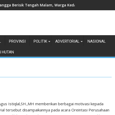
angga Berisik Tengah Malam, Warga Kedamaian Klaim Diteror
L
PROVINSI
POLITIK
ADVERTORIAL
NASIONAL
N HUTAN
. Agus Istiqlal,SH.,MH memberikan berbagai motivasi kepada
. Hal tersebut disampaikannya pada acara Oreintasi Perusahaan