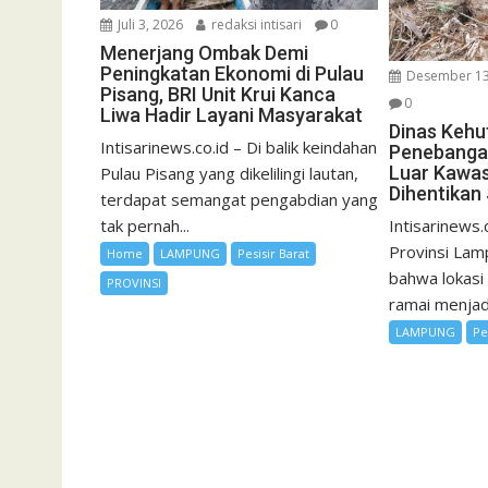
Juli 3, 2026
redaksi intisari
0
Menerjang Ombak Demi
Peningkatan Ekonomi di Pulau
Desember 13
Pisang, BRI Unit Krui Kanca
0
Liwa Hadir Layani Masyarakat
Dinas Keh
Intisarinews.co.id – Di balik keindahan
Penebanga
Luar Kawa
Pulau Pisang yang dikelilingi lautan,
Dihentikan
terdapat semangat pengabdian yang
tak pernah...
Intisarinews.
Provinsi La
Home
LAMPUNG
Pesisir Barat
bahwa lokasi
PROVINSI
ramai menjadi
LAMPUNG
Pe