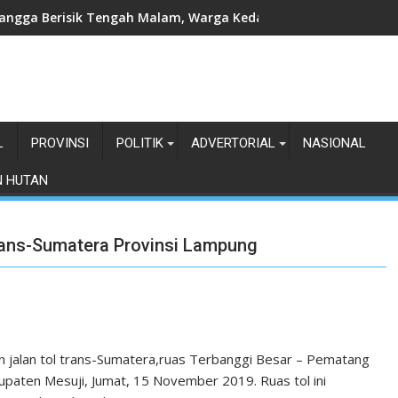
angga Berisik Tengah Malam, Warga Kedamaian Klaim Diteror
L
PROVINSI
POLITIK
ADVERTORIAL
NASIONAL
N HUTAN
rans-Sumatera Provinsi Lampung
jalan tol trans-Sumatera,ruas Terbanggi Besar – Pematang
paten Mesuji, Jumat, 15 November 2019. Ruas tol ini