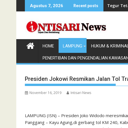
Skip
Tegur Tet
Agustus 7, 2026
Recent posts
to
content
HOME
LAMPUNG
HUKUM & KRIMINA
PENERTIBAN DAN PENGENDALIAN KAWASA
Presiden Jokowi Resmikan Jalan Tol T
November 16, 2019
Intisari News
LAMPUNG (ISN) – Presiden Joko Widodo meresmikan 
Panggang – Kayu Agung,di gerbang tol KM 240, Kabu