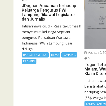
JDugaan Ancaman terhadap
Keluarga Pengurus PWI
Lampung Dikawal Legislator
dan Jurnalis
Intisarinews.co.id – Rasa takut masih
menyelimuti keluarga Septiani,
pengurus Persatuan Wartawan
Indonesia (PWI) Lampung, usai
diduga...
Agustus 6, 2
BANDAR LAMPUNG
Home
LAMPUNG
0
PROVINSI
Tegur Teta
Malam, Wa
Klaim Dite
Intisarinews.
beristirahat
berujung rasa
(33), warga K
BANDAR LAMP