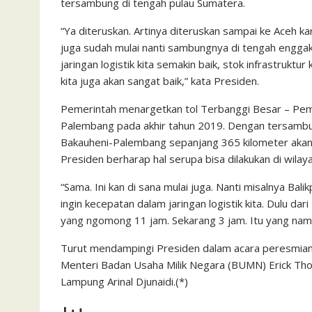
tersambung di tengah pulau Sumatera.
“Ya diteruskan. Artinya diteruskan sampai ke Aceh 
juga sudah mulai nanti sambungnya di tengah enggak 
jaringan logistik kita semakin baik, stok infrastrukt
kita juga akan sangat baik,” kata Presiden.
Pemerintah menargetkan tol Terbanggi Besar – Pe
Palembang pada akhir tahun 2019. Dengan tersambu
Bakauheni-Palembang sepanjang 365 kilometer akan 
Presiden berharap hal serupa bisa dilakukan di wilaya
“Sama. Ini kan di sana mulai juga. Nanti misalnya Bal
ingin kecepatan dalam jaringan logistik kita. Dulu d
yang ngomong 11 jam. Sekarang 3 jam. Itu yang nama
Turut mendampingi Presiden dalam acara peresmian ja
Menteri Badan Usaha Milik Negara (BUMN) Erick Thoh
Lampung Arinal Djunaidi.(*)