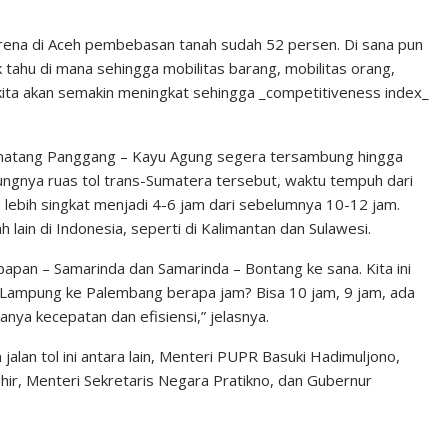
karena di Aceh pembebasan tanah sudah 52 persen. Di sana pun
tahu di mana sehingga mobilitas barang, mobilitas orang,
ur kita akan semakin meningkat sehingga _competitiveness index_
matang Panggang – Kayu Agung segera tersambung hingga
ngnya ruas tol trans-Sumatera tersebut, waktu tempuh dari
lebih singkat menjadi 4-6 jam dari sebelumnya 10-12 jam.
h lain di Indonesia, seperti di Kalimantan dan Sulawesi.
ikpapan – Samarinda dan Samarinda – Bontang ke sana. Kita ini
ari Lampung ke Palembang berapa jam? Bisa 10 jam, 9 jam, ada
nya kecepatan dan efisiensi,” jelasnya.
lan tol ini antara lain, Menteri PUPR Basuki Hadimuljono,
ir, Menteri Sekretaris Negara Pratikno, dan Gubernur