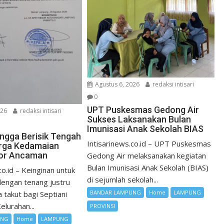
Agustus 6, 2026
redaksi intisari
0
UPT Puskesmas Gedong Air
026
redaksi intisari
Sukses Laksanakan Bulan
Imunisasi Anak Sekolah BIAS
ngga Berisik Tengah
Intisarinews.co.id – UPT Puskesmas
rga Kedamaian
ror Ancaman
Gedong Air melaksanakan kegiatan
Bulan Imunisasi Anak Sekolah (BIAS)
co.id – Keinginan untuk
di sejumlah sekolah...
 dengan tenang justru
BANDAR LAMPUNG
Home
LAMPUNG
 takut bagi Septiani
elurahan...
PROVINSI
UNG
Home
LAMPUNG