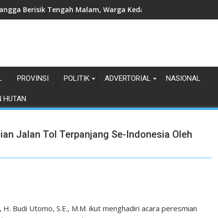
a Siti Nuryamah Resmi Buka Program Lampung Timur Berhaji
L
PROVINSI
POLITIK
ADVERTORIAL
NASIONAL
N HUTAN
ian Jalan Tol Terpanjang Se-Indonesia Oleh
H. Budi Utomo, S.E., M.M. ikut menghadiri acara peresmian