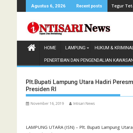
Skip
Bupati El
Agustus 6, 2026
Recent posts
to
content
HOME
LAMPUNG
HUKUM & KRIMINA
PENERTIBAN DAN PENGENDALIAN KAWASA
Plt.Bupati Lampung Utara Hadiri Peresm
Presiden RI
November 16, 2019
Intisari News
LAMPUNG UTARA (ISN) – Plt. Bupati Lampung Utara, 