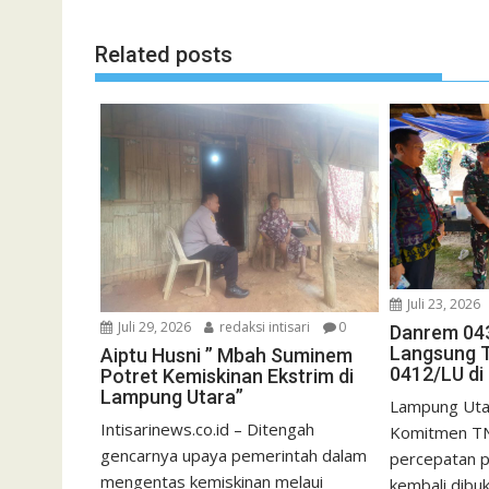
Related posts
Juli 23, 2026
Juli 29, 2026
redaksi intisari
0
Danrem 04
Langsung 
Aiptu Husni ” Mbah Suminem
0412/LU di
Potret Kemiskinan Ekstrim di
Lampung Utara”
Lampung Utara
Intisarinews.co.id – Ditengah
Komitmen TN
gencarnya upaya pemerintah dalam
percepatan 
mengentas kemiskinan melaui
kembali dibu