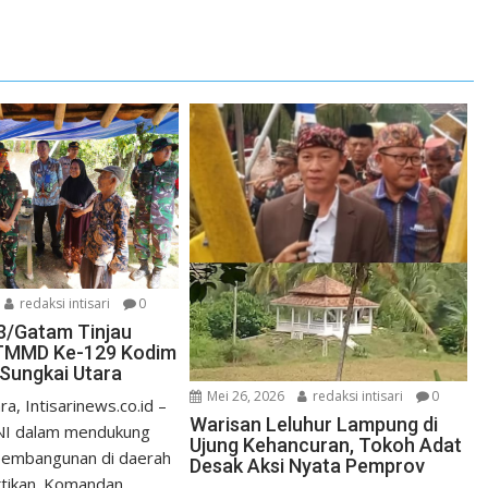
redaksi intisari
0
3/Gatam Tinjau
TMMD Ke-129 Kodim
 Sungkai Utara
Mei 26, 2026
redaksi intisari
0
, Intisarinews.co.id –
Warisan Leluhur Lampung di
I dalam mendukung
Ujung Kehancuran, Tokoh Adat
pembangunan di daerah
Desak Aksi Nyata Pemprov
ktikan. Komandan