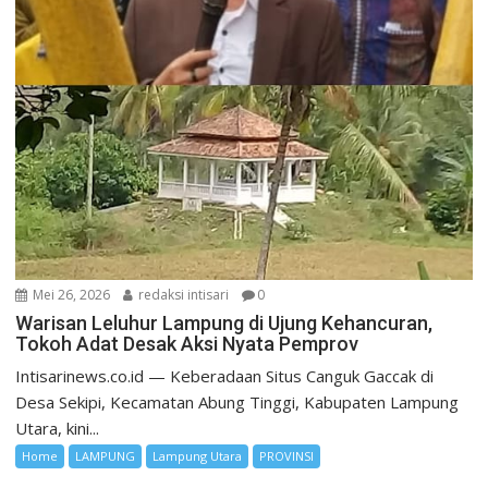
Mei 26, 2026
redaksi intisari
0
Warisan Leluhur Lampung di Ujung Kehancuran,
Tokoh Adat Desak Aksi Nyata Pemprov
Intisarinews.co.id — Keberadaan Situs Canguk Gaccak di
Desa Sekipi, Kecamatan Abung Tinggi, Kabupaten Lampung
Utara, kini...
Home
LAMPUNG
Lampung Utara
PROVINSI