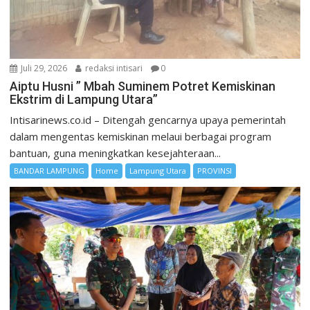
Juli 29, 2026
redaksi intisari
0
Aiptu Husni ” Mbah Suminem Potret Kemiskinan
Ekstrim di Lampung Utara”
Intisarinews.co.id – Ditengah gencarnya upaya pemerintah
dalam mengentas kemiskinan melaui berbagai program
bantuan, guna meningkatkan kesejahteraan...
BANDAR LAMPUNG
Home
Lampung Utara
PROVINSI